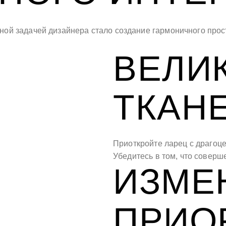
ой задачей дизайнера стало создание гармоничного прост
ВЕЛИ
ТКАН
Приоткройте ларец с драгоц
Убедитесь в том, что соверш
ИЗМЕ
ПРИО