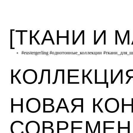
[ТКАНИ И 
#eustergerling
#однотонные_коллекции
#ткани_для_ш
КОЛЛЕКЦИЯ
НОВАЯ КО
СОВРЕМЕН