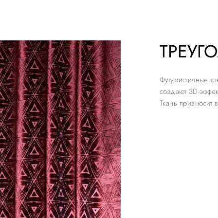
ТРЕУГ
Футуристичные тр
создают 3D-эффе
Ткань привносит 