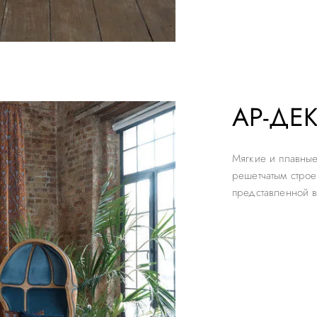
АР-ДЕ
Мягкие и плавные
решетчатым строе
представленной в