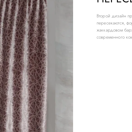
Второй дизайн п
пересекаются, ф
жаккардовом барх
современного ко