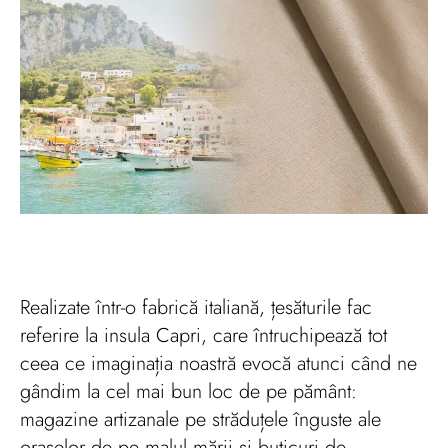
Realizate într-o fabrică italiană, țesăturile fac
referire la insula Capri, care întruchipează tot
ceea ce imaginația noastră evocă atunci când ne
gândim la cel mai bun loc de pe pământ:
magazine artizanale pe străduțele înguste ale
orașelor de pe malul mării și buticuri de