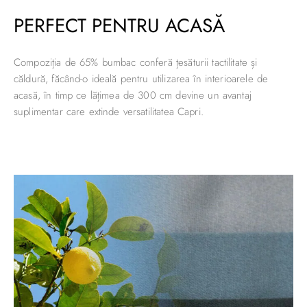
PERFECT PENTRU ACASĂ
Compoziția de 65% bumbac conferă țesăturii tactilitate și
căldură, făcând-o ideală pentru utilizarea în interioarele de
acasă, în timp ce lățimea de 300 cm devine un avantaj
suplimentar care extinde versatilitatea Capri.