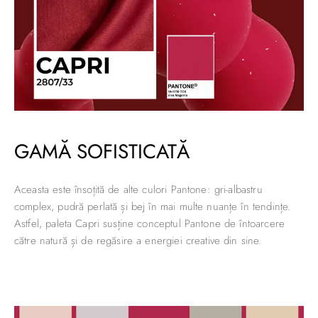
GAMĂ SOFISTICATĂ
Aceasta este însoțită de alte culori Pantone: gri-albastru
complex, pudră perlată și bej în mai multe nuanțe în tendințe.
Astfel, paleta Capri susține conceptul Pantone de întoarcere
către natură și de regăsire a energiei creative din sine.