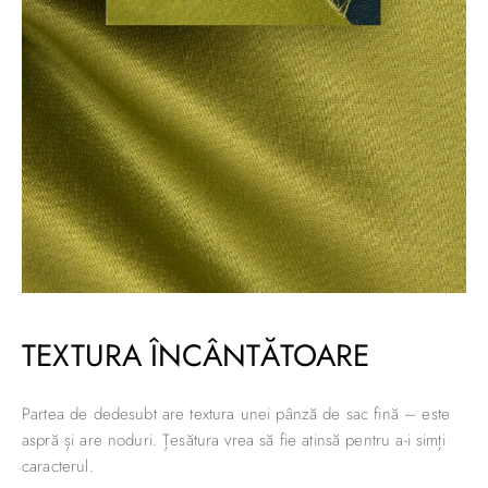
TEXTURA ÎNCÂNTĂTOARE
Partea de dedesubt are textura unei pânză de sac fină – este
aspră și are noduri. Țesătura vrea să fie atinsă pentru a-i simți
caracterul.