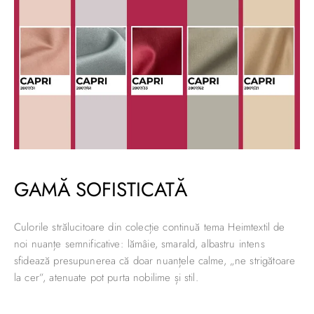
GAMĂ SOFISTICATĂ
Culorile strălucitoare din colecție continuă tema Heimtextil de
noi nuanțe semnificative: lămâie, smarald, albastru intens
sfidează presupunerea că doar nuanțele calme, „ne strigătoare
la cer”, atenuate pot purta nobilime și stil.