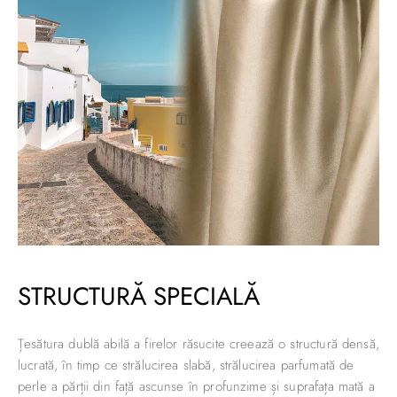
STRUCTURĂ SPECIALĂ
Țesătura dublă abilă a firelor răsucite creează o structură densă,
lucrată, în timp ce strălucirea slabă, strălucirea parfumată de
perle a părții din față ascunse în profunzime și suprafața mată a