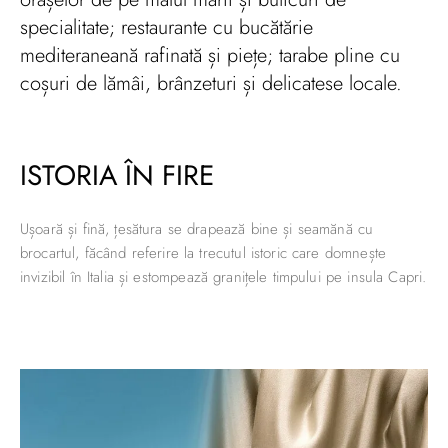
specialitate; restaurante cu bucătărie
mediteraneană rafinată și piețe; tarabe pline cu
coșuri de lămâi, brânzeturi și delicatese locale.
ISTORIA ÎN FIRE
Ușoară și fină, țesătura se drapează bine și seamănă cu
brocartul, făcând referire la trecutul istoric care domnește
invizibil în Italia și estompează granițele timpului pe insula Capri.