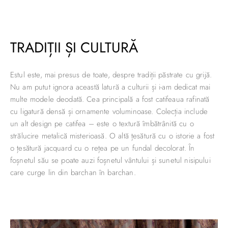
TRADIȚII ȘI CULTURĂ
Estul este, mai presus de toate, despre tradiții păstrate cu grijă.
Nu am putut ignora această latură a culturii și i-am dedicat mai
multe modele deodată. Cea principală a fost catifeaua rafinată
cu ligatură densă și ornamente voluminoase. Colecția include
un alt design pe catifea – este o textură îmbătrânită cu o
strălucire metalică misterioasă. O altă țesătură cu o istorie a fost
o țesătură jacquard cu o rețea pe un fundal decolorat. În
foșnetul său se poate auzi foșnetul vântului și sunetul nisipului
care curge lin din barchan în barchan.