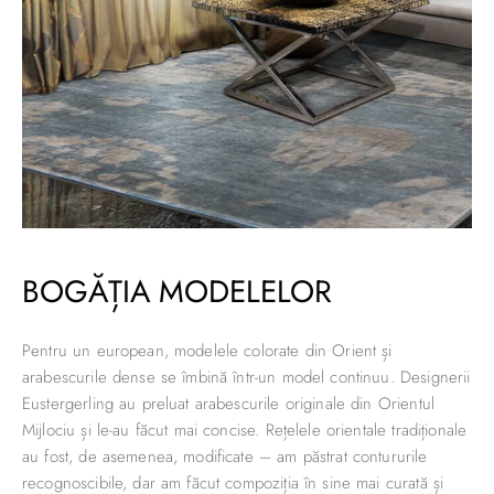
BOGĂȚIA MODELELOR
Pentru un european, modelele colorate din Orient și
arabescurile dense se îmbină într-un model continuu. Designerii
Eustergerling au preluat arabescurile originale din Orientul
Mijlociu și le-au făcut mai concise. Rețelele orientale tradiționale
au fost, de asemenea, modificate – am păstrat contururile
recognoscibile, dar am făcut compoziția în sine mai curată și