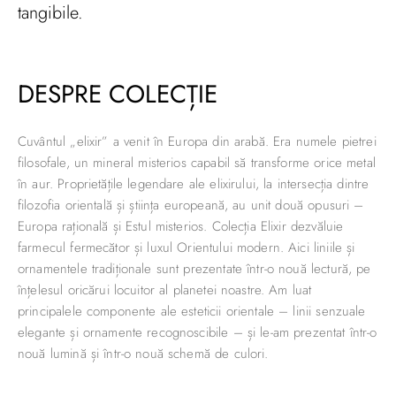
tangibile.
DESPRE COLECȚIE
Cuvântul „elixir” a venit în Europa din arabă. Era numele pietrei
filosofale, un mineral misterios capabil să transforme orice metal
în aur. Proprietățile legendare ale elixirului, la intersecția dintre
filozofia orientală și știința europeană, au unit două opusuri –
Europa rațională și Estul misterios. Colecția Elixir dezvăluie
farmecul fermecător și luxul Orientului modern. Aici liniile și
ornamentele tradiționale sunt prezentate într-o nouă lectură, pe
înțelesul oricărui locuitor al planetei noastre. Am luat
principalele componente ale esteticii orientale – linii senzuale
elegante și ornamente recognoscibile – și le-am prezentat într-o
nouă lumină și într-o nouă schemă de culori.