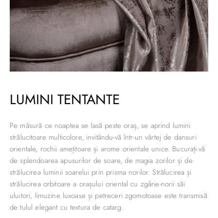
LUMINI TENTANTE
Pe măsură ce noaptea se lasă peste oraș, se aprind lumini
strălucitoare multicolore, invitându-vă într-un vârtej de dansuri
orientale, rochii amețitoare și arome orientale unice. Bucurați-vă
de splendoarea apusurilor de soare, de magia zorilor și de
strălucirea luminii soarelui prin prisma norilor. Strălucirea și
strălucirea orbitoare a orașului oriental cu zgârie-norii săi
uluitori, limuzine luxoase și petreceri zgomotoase este transmisă
de tulul elegant cu textura de catarg.