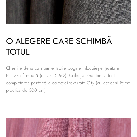
O ALEGERE CARE SCHIMBĂ
TOTUL
Chenille dens cu nuanțe tactile bogate înlocuiește țesătura
Palazzo familiară (nr. art. 2262). Colecția Phantom a fost
completarea perfectă a colecției texturate City (cu aceeași lățime
practică de 300 cm).