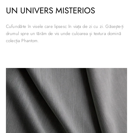
UN UNIVERS MISTERIOS
Cufundă-te în visele care lipsesc în viața de zi cu zi. Găsește-ți
drumul spre un tărâm de vis unde culoarea și textura domină
colecția Phantom.