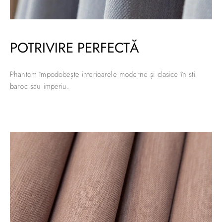
POTRIVIRE PERFECTĂ
Phantom împodobește interioarele moderne și clasice în stil
baroc sau imperiu.