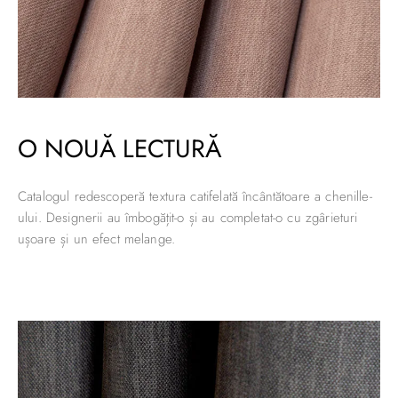
O NOUĂ LECTURĂ
Catalogul redescoperă textura catifelată încântătoare a chenille-
ului. Designerii au îmbogățit-o și au completat-o cu zgârieturi
ușoare și un efect melange.