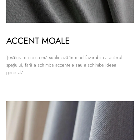
ACCENT MOALE
Țesătura monocromă subliniază în mod favorabil caracterul
spațiului, fără a schimba accentele sau a schimba ideea
generală.