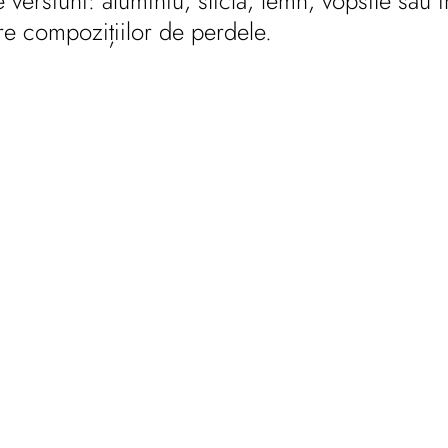
 de versiuni: aluminiu, sticlă, lemn, vopsite s
are compozițiilor de perdele.