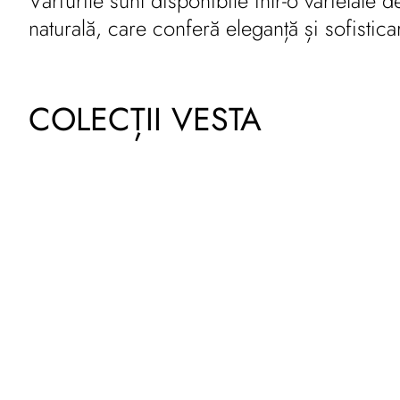
Vârfurile sunt disponibile într-o varietate
naturală, care conferă eleganță și sofistic
COLECȚII VESTA