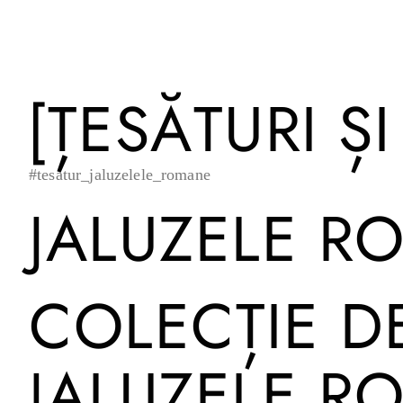
[ȚESĂTURI Ș
#tesatur_jaluzelele_romane
JALUZELE R
COLECȚIE D
JALUZELE R