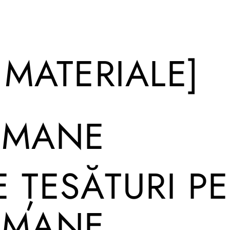
I MATERIALE]
OMANE
E ȚESĂTURI P
OMANE