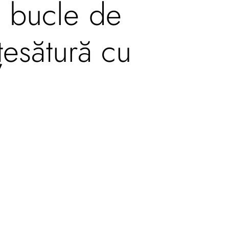
și bucle de
țesătură cu