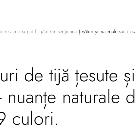
intre acestea pot fi găsite în secțiunea
Țesături și materiale
sau în
s
uri de tijă țesute 
 nuanțe naturale d
9 culori.