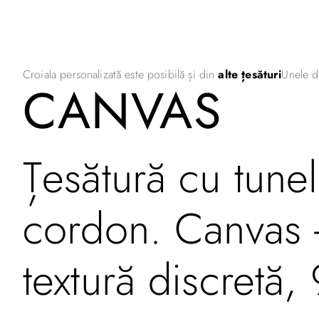
Croiala personalizată este posibilă și din
alte țesături
Unele d
CANVAS
Țesătură cu tunel
cordon. Canvas -
textură discretă, 