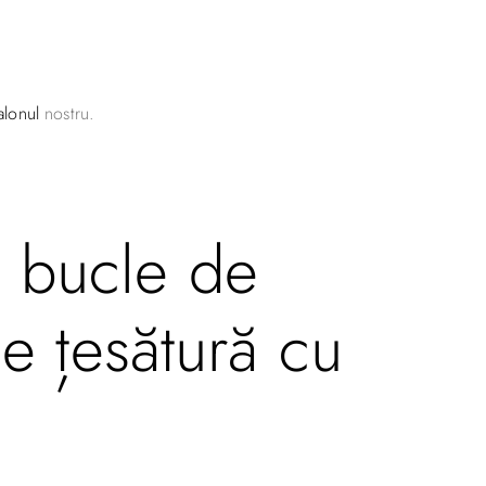
alonul
nostru.
și bucle de
e țesătură cu