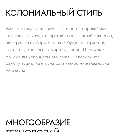
КОЛОНИАЛЬНЫЙ СТИЛЬ
Вместе с тем, Cape Town — это еще и европейская
классика, затянутая в строгий корсет английская роза,
викторианский бордо. Четкие, будто повторяющие
наскальную живопись Африки, линии. Цветочные
орнаменты колониального стиля. Невозможное,
неожиданное, безумное — и потому притягательное
сочетание.
МНОГООБРАЗИЕ