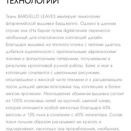
ТЕХНОЛОГИЙ
Ткань BARGELLO LEAVES имитирует технологию
флорентийской вышивки Барджелло. Однако в данном
случае она сНа бархат путем digital-печати перенесли
необычный для классических коллекций дизайн.
Благодаря вышивке из плотного хлопка с петлями удалось
добиться идентичности с оригинальными африканскими
тканями и фольклорными паттернами, получаемыми в
результате кропотливой ручной работы. Батик и икат в
коллекции сочетаются с цветочными рисунками,
отсылающими к женской части племени и к расцветающим
после дождей цветам.тилизована под коллекцию в более
мягком прочтении. Многоцветная объемная вышивка состоит
из 100% хлопковых нитей на крупной, цветной канве,
которая отличается особой мягкостью благодаря 45%
вискозы и 15% льна в сочетании с 40% полиэстера. Состав
ткани лучшим образом раскрывают ее красоту и
подчеркивают, насколько она проработанная, необычная,