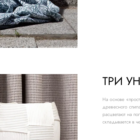
ТРИ У
На основе «прост
древесного спила
расцветают на по
складывается в ч