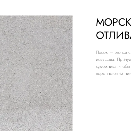
МОРСК
ОТЛИВ
Песок — это холс
искусства. Причу
художника, чтобы
переплетении нит