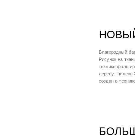
НОВЫЙ
Благородный бар
Рисунок на ткан
технике фольгир
дереву. Тюлевы
создан в техник
БОЛЬ