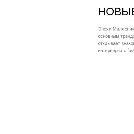
НОВЫ
Эпоха Миллениу
основным трендом
открывает знако
интерьерного fash