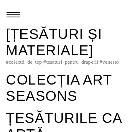
[ȚESĂTURI ȘI
MATERIALE]
#colectii_de_top
#tesaturi_pentru_draperii
#venesto
COLECȚIA ART
SEASONS
ȚESĂTURILE CA