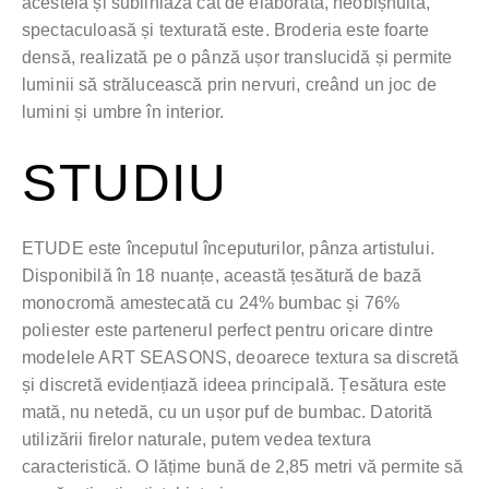
acesteia și subliniază cât de elaborată, neobișnuită,
spectaculoasă și texturată este. Broderia este foarte
densă, realizată pe o pânză ușor translucidă și permite
luminii să strălucească prin nervuri, creând un joc de
lumini și umbre în interior.
STUDIU
ETUDE este începutul începuturilor, pânza artistului.
Disponibilă în 18 nuanțe, această țesătură de bază
monocromă amestecată cu 24% bumbac și 76%
poliester este partenerul perfect pentru oricare dintre
modelele ART SEASONS, deoarece textura sa discretă
și discretă evidențiază ideea principală. Țesătura este
mată, nu netedă, cu un ușor puf de bumbac. Datorită
utilizării firelor naturale, putem vedea textura
caracteristică. O lățime bună de 2,85 metri vă permite să