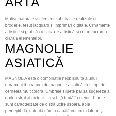
ARTĂ
Motive naturale și elemente abstracte realizate cu
broderie, țesut jacquard și imprimări digitale. Ornamente
artistice și grafică cu stilizare artistică și cu prelucrarea
clară a elementelor.
MAGNOLIE
ASIATICĂ
MAGNOLIA este o combinație neobișnuită a unui
ornament din ramuri de magnolie asiatică cu stropi de
cerneală multicoloră. Umbrele siluete par să sugereze al
doilea strat al picturii – o schiță brută în creion. Florile
sunt caracterizate de o strălucire ușoară, abia
perceptibilă, datorită căreia capătă volum în falduri și