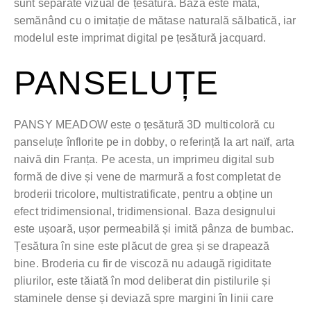
sunt separate vizual de țesătură. Baza este mată,
semănând cu o imitație de mătase naturală sălbatică, iar
modelul este imprimat digital pe țesătură jacquard.
PANSELUȚE
PANSY MEADOW este o țesătură 3D multicoloră cu
panseluțe înflorite pe in dobby, o referință la art naïf, arta
naivă din Franța. Pe acesta, un imprimeu digital sub
formă de dive și vene de marmură a fost completat de
broderii tricolore, multistratificate, pentru a obține un
efect tridimensional, tridimensional. Baza designului
este ușoară, ușor permeabilă și imită pânza de bumbac.
Țesătura în sine este plăcut de grea și se drapează
bine. Broderia cu fir de viscoză nu adaugă rigiditate
pliurilor, este tăiată în mod deliberat din pistilurile și
staminele dense și deviază spre margini în linii care