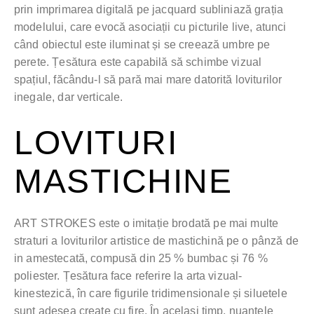
prin imprimarea digitală pe jacquard subliniază grația
modelului, care evocă asociații cu picturile live, atunci
când obiectul este iluminat și se creează umbre pe
perete. Țesătura este capabilă să schimbe vizual
spațiul, făcându-l să pară mai mare datorită loviturilor
inegale, dar verticale.
LOVITURI
MASTICHINE
ART STROKES este o imitație brodată pe mai multe
straturi a loviturilor artistice de mastichină pe o pânză de
in amestecată, compusă din 25 % bumbac și 76 %
poliester. Țesătura face referire la arta vizual-
kinestezică, în care figurile tridimensionale și siluetele
sunt adesea create cu fire. În același timp, nuanțele