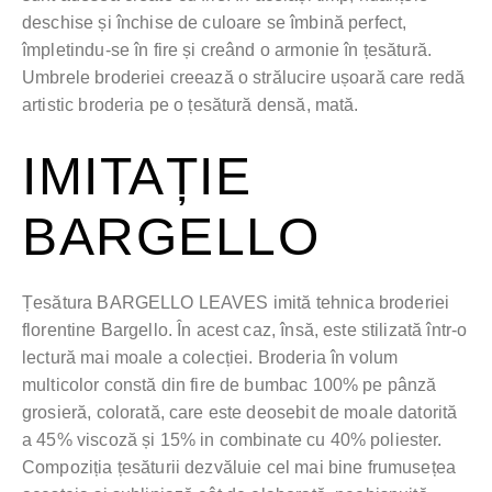
deschise și închise de culoare se îmbină perfect,
împletindu-se în fire și creând o armonie în țesătură.
Umbrele broderiei creează o strălucire ușoară care redă
artistic broderia pe o țesătură densă, mată.
IMITAȚIE
BARGELLO
Țesătura BARGELLO LEAVES imită tehnica broderiei
florentine Bargello. În acest caz, însă, este stilizată într-o
lectură mai moale a colecției. Broderia în volum
multicolor constă din fire de bumbac 100% pe pânză
grosieră, colorată, care este deosebit de moale datorită
a 45% viscoză și 15% in combinate cu 40% poliester.
Compoziția țesăturii dezvăluie cel mai bine frumusețea