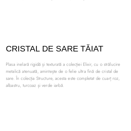
CRISTAL DE SARE TĂIAT
Plasa inelară rigidă și texturată a colecției Elixir, cu o strălucire
metalică atenuată, amintește de o felie ultra fină de cristal de
sare. În colecția Structure, acesta este completat de cuarț roz,
albastru, turcoaz și verde iarbă.