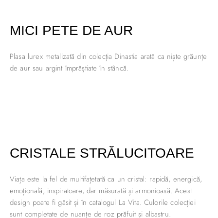
MICI PETE DE AUR
Plasa lurex metalizată din colecția Dinastia arată ca niște grăunțe
de aur sau argint împrăștiate în stâncă.
CRISTALE STRĂLUCITOARE
Viața este la fel de multifațetată ca un cristal: rapidă, energică,
emoțională, inspiratoare, dar măsurată și armonioasă. Acest
design poate fi găsit și în catalogul La Vita. Culorile colecției
sunt completate de nuanțe de roz prăfuit și albastru.