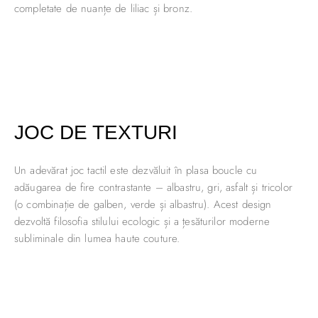
completate de nuanțe de liliac și bronz.
JOC DE TEXTURI
Un adevărat joc tactil este dezvăluit în plasa boucle cu
adăugarea de fire contrastante – albastru, gri, asfalt și tricolor
(o combinație de galben, verde și albastru). Acest design
dezvoltă filosofia stilului ecologic și a țesăturilor moderne
subliminale din lumea haute couture.