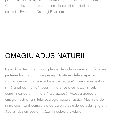
Cartea a devenit un companion de culori și texturi pentru
colecțiile Evolution, Dune și Phantom.
OMAGIU ADUS NATURII
Cele două texturi sunt completate de ochiuri care sunt familiare
partenerilor mărcii Eustergerling. Toate modelele apar în
combinație cu nuanțele actuale „ecologice”. Una dintre texturi
imită „inul de munte” (acest mineral este cunoscut și sub
denumirea de „in mineral” sau azbest). Aceasta aduce un
omagiu tradiției și stilului ecologic popular astăzi. Nuanțele de
in nevopsit sunt completate de culorile actuale de asfalt și grafit.
Același design poate fi văzut în colecția Evolution.