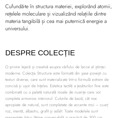
Cufundă-te în structura materiei, explorând atomii,
rețelele moleculare și vizualizând relațiile dintre
materia tangibilă și cea mai puternică energie a
universului.
DESPRE COLECȚIE
O privire lejeră și creativă asupra vârfului de lance al științei
moderne. Colecția Structure este formată din șase povești cu
texturi diverse, care sunt materializate într-o formulă extrem de
concisă și ușor de înțeles. Estetica tactilă a țesăturilor fine este
combinată cu o paletă naturală moale de nuanțe care vor
completa armonios interiorul. Culorile de bază, cât mai
apropiate de natural, sunt completate de accente moi – cuarț
roz, mentă, albastru, grafit și asfalt. Toate modelele sunt
prezentate într-o lățime convenabilă și practică de 300 cm.