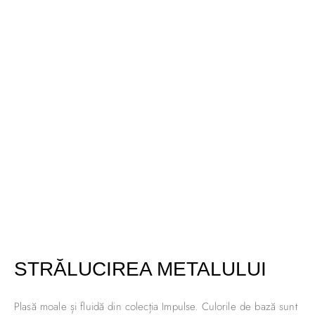
STRĂLUCIREA METALULUI
Plasă moale și fluidă din colecția Impulse. Culorile de bază sunt