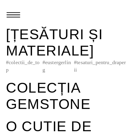
[ȚESĂTURI ȘI
MATERIALE]
#colectii_de_to
#eustergerlin
#tesaturi_pentru_draper
p
g
ii
COLECȚIA
GEMSTONE
O CUTIE DE