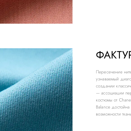
ФАКТУ
Пересечение нит
узнаваемый диаго
создании классич
— ассоциации пер
костюмы от Chanel
Balance достойна
возможности ткан