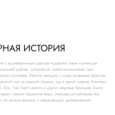
РНАЯ ИСТОРИЯ
ей с ассиметричным сдвигом подарило ткани коллекции
нальный рубчик, который так любят использовать при
еских костюмов. Мягкий наощупь, с едва уловимым блеском
еносят нас на модный подиум, где в ярких софитах блистают
, Dior, Yves Saint Laurent и других мировых брендов. Книга
 самых главных подиумов мира, открывая дизайнерам все
и, ее мягкую фактуру и потрясающую драпируемость.