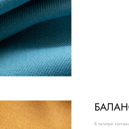
БАЛАН
В палитре коллек