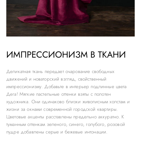
ИМПРЕССИОНИЗМ В ТКАНИ
Деликатная ткань передает очарование свободных
движений и новаторский взгляд, свойственный
импрессионизму. Добавьте в интерьер подлинные цвета
Дега! Мягкие пастельные оттенки взяты с полотен
художника. Они одинаково близки живописным холстам и
жизни за окнами современной городской квартиры.
Цветовые акценты расставлены предельно аккуратно. К
туманным оттенкам зеленого, синего, голубого, розовой
пудре добавлены серые и бежевые интонации.