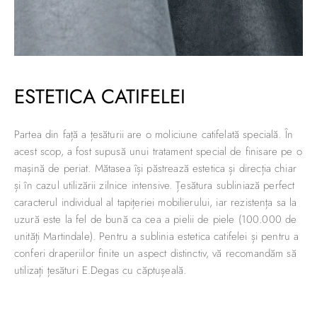
ESTETICA CATIFELEI
Partea din față a țesăturii are o moliciune catifelată specială. În
acest scop, a fost supusă unui tratament special de finisare pe o
mașină de periat. Mătasea își păstrează estetica și direcția chiar
și în cazul utilizării zilnice intensive. Țesătura subliniază perfect
caracterul individual al tapițeriei mobilierului, iar rezistența sa la
uzură este la fel de bună ca cea a pielii de piele (100.000 de
unități Martindale). Pentru a sublinia estetica catifelei și pentru a
conferi draperiilor finite un aspect distinctiv, vă recomandăm să
utilizați țesături E.Degas cu căptușeală.