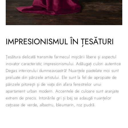
IMPRESIONISMUL ÎN ȚESĂTURI
Țesătura delicată transmite farmecul mișcării libere și aspectul
inovator caracteristic impresionismului. Adăugați culori autentice
Degas interiorului dumneavoastră! Nuanțele pastelate moi sunt
preluate din pânzele artistului. Ele sunt la fel de apropiate de
pânzele pitorești și de viața din afara ferestrelor unui
apartament urban modern. Accentele de culoare sunt aranjate
extrem de precis. Intonările gri și bej se adaugă nuanțelor
cețoase de verde, albastru, bleumarin, roz pudră.