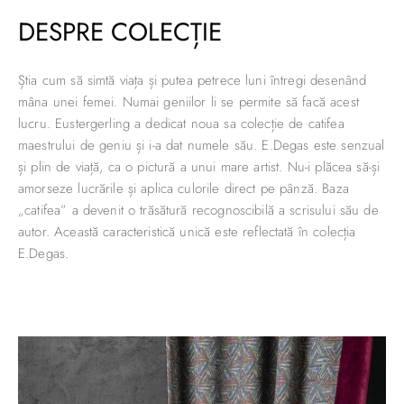
DESPRE COLECȚIE
Știa cum să simtă viața și putea petrece luni întregi desenând
mâna unei femei. Numai geniilor li se permite să facă acest
lucru. Eustergerling a dedicat noua sa colecție de catifea
maestrului de geniu și i-a dat numele său. E.Degas este senzual
și plin de viață, ca o pictură a unui mare artist. Nu-i plăcea să-și
amorseze lucrările și aplica culorile direct pe pânză. Baza
„catifea” a devenit o trăsătură recognoscibilă a scrisului său de
autor. Această caracteristică unică este reflectată în colecția
E.Degas.