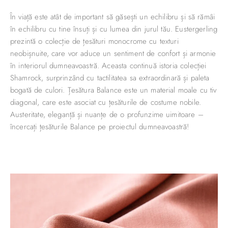
În viață este atât de important să găsești un echilibru și să rămâi
în echilibru cu tine însuți și cu lumea din jurul tău. Eustergerling
prezintă o colecție de țesături monocrome cu texturi
neobișnuite, care vor aduce un sentiment de confort și armonie
în interiorul dumneavoastră. Aceasta continuă istoria colecției
Shamrock, surprinzând cu tactilitatea sa extraordinară și paleta
bogată de culori. Țesătura Balance este un material moale cu tiv
diagonal, care este asociat cu țesăturile de costume nobile.
Austeritate, eleganță și nuanțe de o profunzime uimitoare –
încercați țesăturile Balance pe proiectul dumneavoastră!