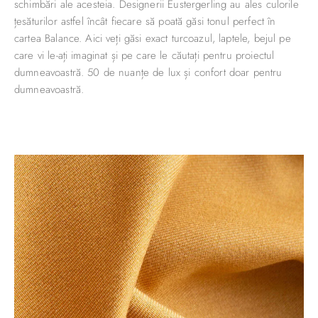
schimbări ale acesteia. Designerii Eustergerling au ales culorile
țesăturilor astfel încât fiecare să poată găsi tonul perfect în
cartea Balance. Aici veți găsi exact turcoazul, laptele, bejul pe
care vi le-ați imaginat și pe care le căutați pentru proiectul
dumneavoastră. 50 de nuanțe de lux și confort doar pentru
dumneavoastră.